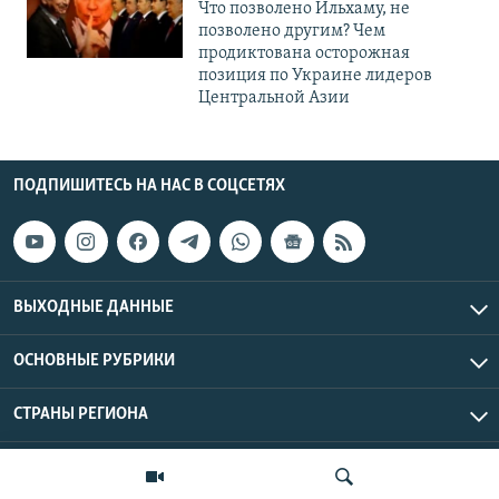
Что позволено Ильхаму, не
позволено другим? Чем
продиктована осторожная
позиция по Украине лидеров
Центральной Азии
ПОДПИШИТЕСЬ НА НАС В СОЦСЕТЯХ
ВЫХОДНЫЕ ДАННЫЕ
ОСНОВНЫЕ РУБРИКИ
СТРАНЫ РЕГИОНА
Азаттык Азия © 2026 RFE/RL, Inc. | Все права защищены.