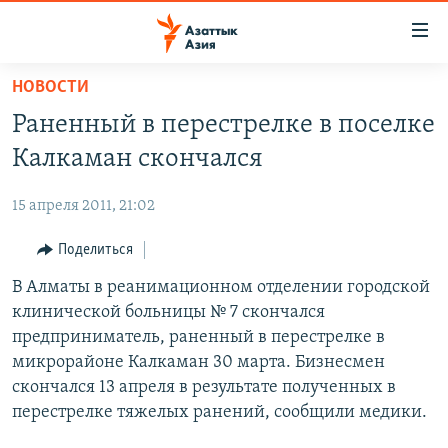
Доступность
ссылок
Вернуться
НОВОСТИ
к
ЦЕНТРАЛЬНАЯ АЗИЯ
Раненный в перестрелке в поселке
основному
НОВОСТИ
КАЗАХСТАН
содержанию
Калкаман скончался
ВОЙНА В УКРАИНЕ
Вернутся
КЫРГЫЗСТАН
к
15 апреля 2011, 21:02
НА ДРУГИХ ЯЗЫКАХ
УЗБЕКИСТАН
главной
Поделиться
ТАДЖИКИСТАН
ҚАЗАҚША
навигации
ПОДПИШИТЕСЬ НА НАС В СОЦСЕТЯХ
Вернутся
В Алматы в реанимационном отделении городской
КЫРГЫЗЧА
к
клинической больницы № 7 скончался
ЎЗБЕКЧА
поиску
предприниматель, раненный в перестрелке в
ТОҶИКӢ
Все сайты РСЕ/РС
микрорайоне Калкаман 30 марта. Бизнесмен
скончался 13 апреля в результате полученных в
TÜRKMENÇE
перестрелке тяжелых ранений, сообщили медики.