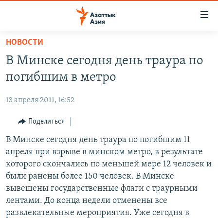
Доступность
ссылок
Вернуться
НОВОСТИ
к
ЦЕНТРАЛЬНАЯ АЗИЯ
В Минске сегодня день траура по
основному
НОВОСТИ
КАЗАХСТАН
содержанию
погибшим в метро
ВОЙНА В УКРАИНЕ
Вернутся
КЫРГЫЗСТАН
к
13 апреля 2011, 16:52
НА ДРУГИХ ЯЗЫКАХ
УЗБЕКИСТАН
главной
Поделиться
ТАДЖИКИСТАН
ҚАЗАҚША
навигации
ПОДПИШИТЕСЬ НА НАС В СОЦСЕТЯХ
Вернутся
В Минске сегодня день траура по погибшим 11
КЫРГЫЗЧА
к
апреля при взрыве в минском метро, в результате
ЎЗБЕКЧА
поиску
которого скончались по меньшей мере 12 человек и
ТОҶИКӢ
Все сайты РСЕ/РС
были ранены более 150 человек. В Минске
вывешены государственные флаги с траурными
TÜRKMENÇE
лентами. До конца недели отменены все
развлекательные мероприятия. Уже сегодня в