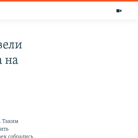
вели
а на
. Таким
сить
ек собрались