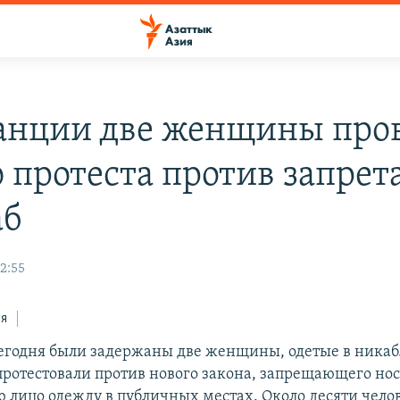
анции две женщины про
 протеста против запрет
аб
22:55
ся
егодня были задержаны две женщины, одетые в никаб
протестовали против нового закона, запрещающего но
лицо одежду в публичных местах. Около десяти челов