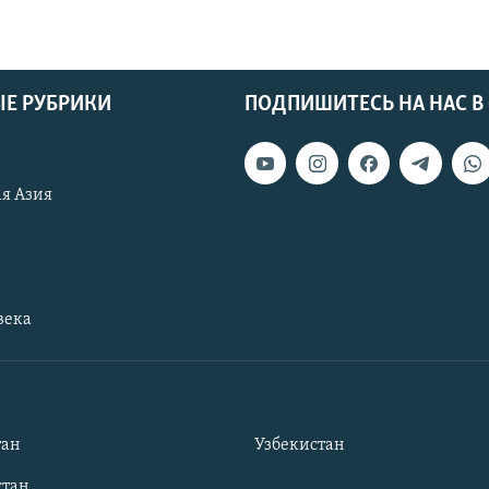
Е РУБРИКИ
ПОДПИШИТЕСЬ НА НАС В
я Азия
века
тан
Узбекистан
тан