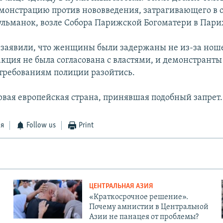
емонстрацию против нововведения, затрагивающего в 
ьманок, возле Собора Парижской Богоматери в Пари
заявили, что женщины были задержаны не из-за нош
акция не была согласована с властями, и демонстранты
требованиям полиции разойтись.
рвая европейская страна, принявшая подобный запрет.
ся
Follow us
Print
ЦЕНТРАЛЬНАЯ АЗИЯ
«Краткосрочное решение».
Почему амнистии в Центральной
Азии не панацея от проблемы?