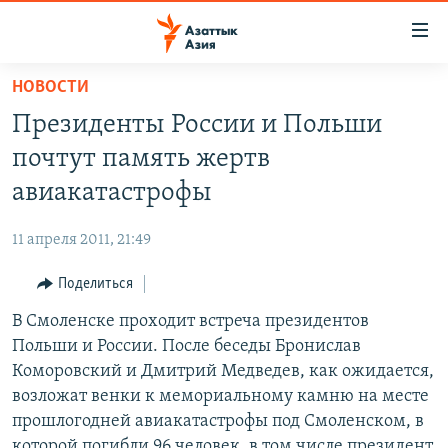
Доступность
ссылок
Вернуться
НОВОСТИ
к
ЦЕНТРАЛЬНАЯ АЗИЯ
Президенты России и Польши
основному
НОВОСТИ
КАЗАХСТАН
содержанию
почтут память жертв
ВОЙНА В УКРАИНЕ
Вернутся
КЫРГЫЗСТАН
авиакатастрофы
к
НА ДРУГИХ ЯЗЫКАХ
УЗБЕКИСТАН
главной
11 апреля 2011, 21:49
ТАДЖИКИСТАН
ҚАЗАҚША
навигации
ПОДПИШИТЕСЬ НА НАС В СОЦСЕТЯХ
Вернутся
Поделиться
КЫРГЫЗЧА
к
В Смоленске проходит встреча президентов
ЎЗБЕКЧА
поиску
Польши и России. После беседы Бронислав
ТОҶИКӢ
Все сайты РСЕ/РС
Коморовский и Дмитрий Медведев, как ожидается,
возложат венки к мемориальному камню на месте
TÜRKMENÇE
прошлогодней авиакатастрофы под Смоленском, в
которой погибли 96 человек, в том числе президент