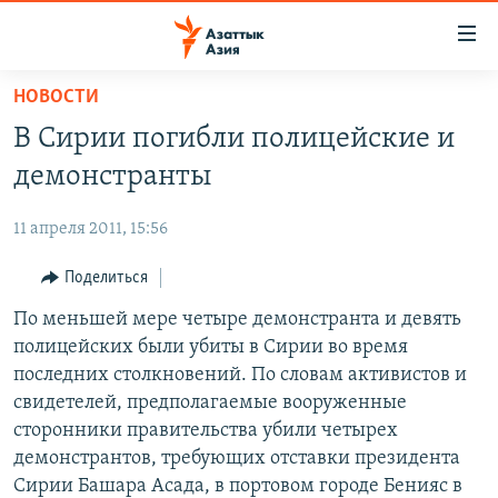
Доступность
ссылок
Вернуться
НОВОСТИ
к
ЦЕНТРАЛЬНАЯ АЗИЯ
В Сирии погибли полицейские и
основному
НОВОСТИ
КАЗАХСТАН
содержанию
демонстранты
ВОЙНА В УКРАИНЕ
Вернутся
КЫРГЫЗСТАН
к
11 апреля 2011, 15:56
НА ДРУГИХ ЯЗЫКАХ
УЗБЕКИСТАН
главной
Поделиться
ТАДЖИКИСТАН
ҚАЗАҚША
навигации
ПОДПИШИТЕСЬ НА НАС В СОЦСЕТЯХ
Вернутся
По меньшей мере четыре демонстранта и девять
КЫРГЫЗЧА
к
полицейских были убиты в Сирии во время
ЎЗБЕКЧА
поиску
последних столкновений. По словам активистов и
ТОҶИКӢ
Все сайты РСЕ/РС
свидетелей, предполагаемые вооруженные
сторонники правительства убили четырех
TÜRKMENÇE
демонстрантов, требующих отставки президента
Сирии Башара Асада, в портовом городе Бенияс в