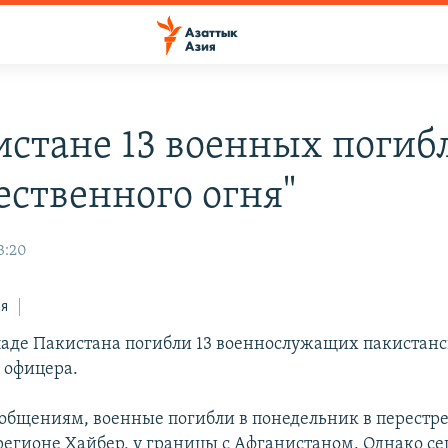
истане 13 военных погиб
ественного огня"
3:20
ся
паде Пакистана погибли 13 военнослужащих пакистанс
 офицера.
общениям, военные погибли в понедельник в перестре
регионе Хайбер, у границы с Афганистаном. Однако се