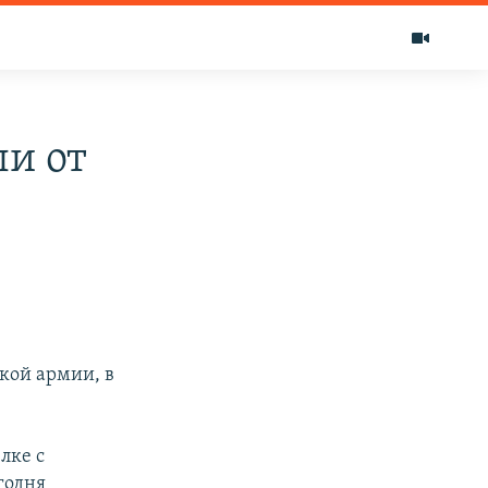
ли от
кой армии, в
лке с
годня