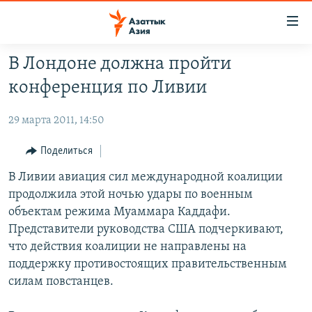
Доступность
ссылок
Вернуться
В Лондоне должна пройти
к
ЦЕНТРАЛЬНАЯ АЗИЯ
конференция по Ливии
основному
НОВОСТИ
КАЗАХСТАН
содержанию
29 марта 2011, 14:50
ВОЙНА В УКРАИНЕ
Вернутся
КЫРГЫЗСТАН
к
НА ДРУГИХ ЯЗЫКАХ
УЗБЕКИСТАН
Поделиться
главной
ТАДЖИКИСТАН
ҚАЗАҚША
В Ливии авиация сил международной коалиции
навигации
ПОДПИШИТЕСЬ НА НАС В СОЦСЕТЯХ
продолжила этой ночью удары по военным
Вернутся
КЫРГЫЗЧА
объектам режима Муаммара Каддафи.
к
ЎЗБЕКЧА
Представители руководства США подчеркивают,
поиску
что действия коалиции не направлены на
ТОҶИКӢ
Все сайты РСЕ/РС
поддержку противостоящих правительственным
TÜRKMENÇE
силам повстанцев.