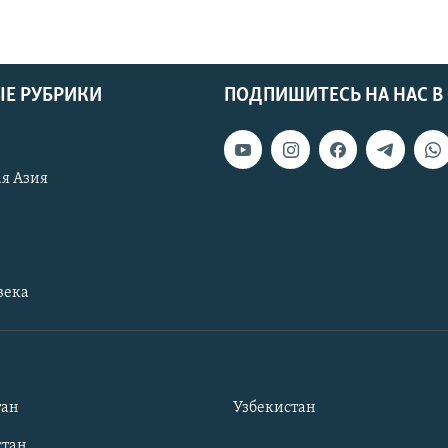
Е РУБРИКИ
ПОДПИШИТЕСЬ НА НАС В
я Азия
века
тан
Узбекистан
тан