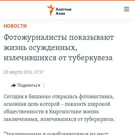
Доступность
ссылок
Вернуться
НОВОСТИ
к
ЦЕНТРАЛЬНАЯ АЗИЯ
Фотожурналисты показывают
основному
НОВОСТИ
КАЗАХСТАН
содержанию
жизнь осужденных,
ВОЙНА В УКРАИНЕ
Вернутся
КЫРГЫЗСТАН
излечившихся от туберкулеза
к
НА ДРУГИХ ЯЗЫКАХ
УЗБЕКИСТАН
главной
23 марта 2011, 17:17
ТАДЖИКИСТАН
ҚАЗАҚША
навигации
ПОДПИШИТЕСЬ НА НАС В СОЦСЕТЯХ
Вернутся
Поделиться
КЫРГЫЗЧА
к
Сегодня в Бишкеке открылась фотовыставка,
ЎЗБЕКЧА
поиску
основная цель которой – показать широкой
ТОҶИКӢ
Все сайты РСЕ/РС
общественности в Кыргызстане жизнь
заключенных, излечившихся от туберкулеза.
TÜRKMENÇE
“Заключенным и освободившимся из мест