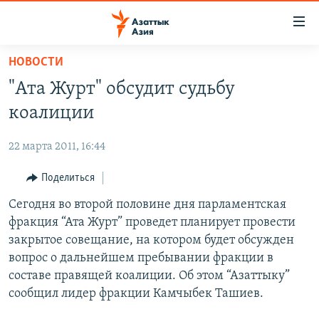
Доступность
ссылок
Вернуться
НОВОСТИ
к
ЦЕНТРАЛЬНАЯ АЗИЯ
"Ата Журт" обсудит судьбу
основному
НОВОСТИ
КАЗАХСТАН
содержанию
коалиции
ВОЙНА В УКРАИНЕ
Вернутся
КЫРГЫЗСТАН
к
22 марта 2011, 16:44
НА ДРУГИХ ЯЗЫКАХ
УЗБЕКИСТАН
главной
Поделиться
ТАДЖИКИСТАН
ҚАЗАҚША
навигации
ПОДПИШИТЕСЬ НА НАС В СОЦСЕТЯХ
Вернутся
Сегодня во второй половине дня парламентская
КЫРГЫЗЧА
к
фракция “Ата Журт” проведет планирует провести
ЎЗБЕКЧА
поиску
закрытое совещание, на котором будет обсужден
ТОҶИКӢ
Все сайты РСЕ/РС
вопрос о дальнейшем пребывании фракции в
составе правящей коалиции. Об этом “Азаттыку”
TÜRKMENÇE
сообщил лидер фракции Камчыбек Ташиев.