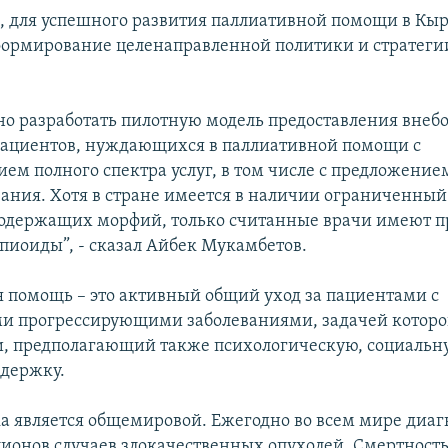
м, для успешного развития паллиативной помощи в Кы
ормирование целенаправленной политики и стратегии
но разработать пилотную модель предоставления вне
ациентов, нуждающихся в паллиативной помощи с
ием полного спектра услуг, в том числе с предложени
вания. Хотя в стране имеется в наличии ограниченны
содержащих морфий, только считанные врачи имеют п
пиоиды”, - сказал Айбек Мукамбетов.
 помощь – это активный общий уход за пациентами с
 прогрессирующими заболеваниями, задачей которог
и, предполагающий также психологическую, социальн
держку.
а является общемировой. Ежегодно во всем мире диаг
лионов случаев злокачественных опухолей. Смертность