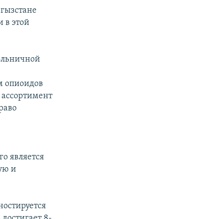
ргызстане
 в этой
больничной
ем опиоидов
й ассортимент
раво
о является
ую и
ностируется
 достигает 8-