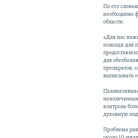
По его слова
необходимо ф
области.
«Для нас важ
помощи для п
предоставлен
для обезболи
препаратов, 
выписывать о
Паллиативная
неизлечимыми
контроль бол
духовную под
Проблема рак
около 10 мил