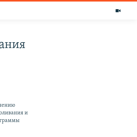
зания
енению
оливания и
рограммы