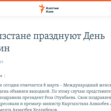
зстане празднуют День
ин
19
ся
е сегодня отмечается 8 марта – Международный женск
т день объявлен выходной. По этому случаю представит
 поздравила президент Роза Отунбаева. Свои поздравле
есовали и премьер-министр Кыргызстана Алмазбек 
мента Акматбек Келдибеков.