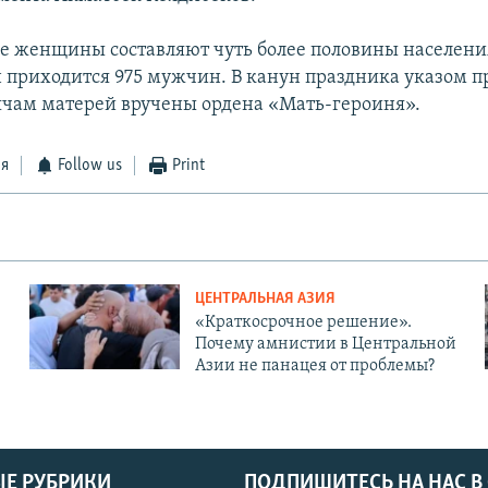
е женщины составляют чуть более половины населения
приходится 975 мужчин. В канун праздника указом п
сячам матерей вручены ордена «Мать-героиня».
ся
Follow us
Print
ЦЕНТРАЛЬНАЯ АЗИЯ
«Краткосрочное решение».
Почему амнистии в Центральной
Азии не панацея от проблемы?
Е РУБРИКИ
ПОДПИШИТЕСЬ НА НАС В