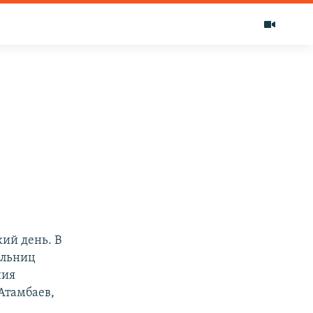
ий день. В
ельниц
ния
Атамбаев,