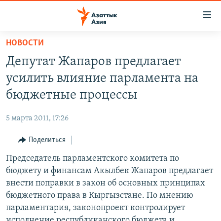
Доступность
ссылок
Вернуться
НОВОСТИ
к
ЦЕНТРАЛЬНАЯ АЗИЯ
Депутат Жапаров предлагает
основному
НОВОСТИ
КАЗАХСТАН
содержанию
усилить влияние парламента на
ВОЙНА В УКРАИНЕ
Вернутся
КЫРГЫЗСТАН
бюджетные процессы
к
НА ДРУГИХ ЯЗЫКАХ
УЗБЕКИСТАН
главной
5 марта 2011, 17:26
ТАДЖИКИСТАН
ҚАЗАҚША
навигации
ПОДПИШИТЕСЬ НА НАС В СОЦСЕТЯХ
Вернутся
Поделиться
КЫРГЫЗЧА
к
Председатель парламентского комитета по
ЎЗБЕКЧА
поиску
бюджету и финансам Акылбек Жапаров предлагает
ТОҶИКӢ
Все сайты РСЕ/РС
внести поправки в закон об основных принципах
бюджетного права в Кыргызстане. По мнению
TÜRKMENÇE
парламентария, законопроект контролирует
исполнение республиканского бюджета и