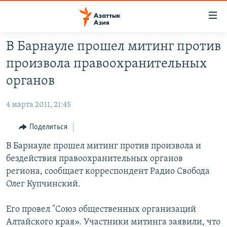
Доступность
ссылок
Вернуться
В Барнауле прошел митинг против
к
ЦЕНТРАЛЬНАЯ АЗИЯ
произвола правоохранительных
основному
НОВОСТИ
КАЗАХСТАН
содержанию
органов
ВОЙНА В УКРАИНЕ
Вернутся
КЫРГЫЗСТАН
к
4 марта 2011, 21:45
НА ДРУГИХ ЯЗЫКАХ
УЗБЕКИСТАН
главной
Поделиться
ТАДЖИКИСТАН
ҚАЗАҚША
навигации
ПОДПИШИТЕСЬ НА НАС В СОЦСЕТЯХ
Вернутся
В Барнауле прошел митинг против произвола и
КЫРГЫЗЧА
к
бездействия правоохранительных органов
ЎЗБЕКЧА
поиску
региона, сообщает корреспондент Радио Свобода
ТОҶИКӢ
Все сайты РСЕ/РС
Олег Купчинский.
TÜRKMENÇE
Его провел "Союз общественных организаций
Алтайского края». Участники митинга заявили, что