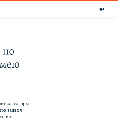
 но
имею
ает разговоры
тра заявил
радио