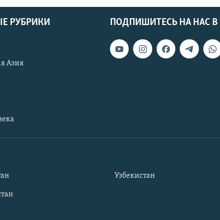
Е РУБРИКИ
ПОДПИШИТЕСЬ НА НАС В
я Азия
века
тан
Узбекистан
тан