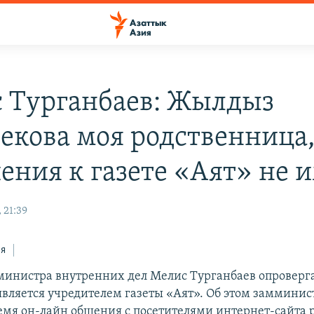
 Турганбаев: Жылдыз
екова моя родственница,
ения к газете «Аят» не 
 21:39
ся
министра внутренних дел Мелис Турганбаев опроверг
 является учредителем газеты «Аят». Об этом замминис
ремя он-лайн общения с посетителями интернет-сайта 