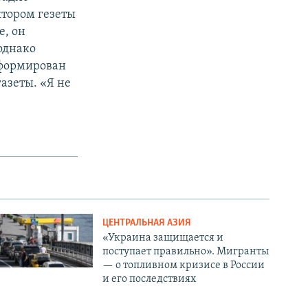
ктором гезеты
е, он
однако
нформирован
азеты. «Я не
ЦЕНТРАЛЬНАЯ АЗИЯ
«Украина защищается и
поступает правильно». Мигранты
— о топливном кризисе в России
и его последствиях