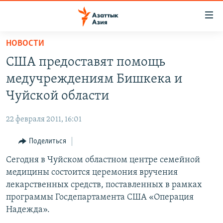
Доступность
ссылок
Вернуться
НОВОСТИ
к
ЦЕНТРАЛЬНАЯ АЗИЯ
США предоставят помощь
основному
НОВОСТИ
КАЗАХСТАН
содержанию
медучреждениям Бишкека и
ВОЙНА В УКРАИНЕ
Вернутся
КЫРГЫЗСТАН
Чуйской области
к
НА ДРУГИХ ЯЗЫКАХ
УЗБЕКИСТАН
главной
22 февраля 2011, 16:01
ТАДЖИКИСТАН
ҚАЗАҚША
навигации
ПОДПИШИТЕСЬ НА НАС В СОЦСЕТЯХ
Вернутся
Поделиться
КЫРГЫЗЧА
к
Сегодня в Чуйском областном центре семейной
ЎЗБЕКЧА
поиску
медицины состоится церемония вручения
ТОҶИКӢ
Все сайты РСЕ/РС
лекарственных средств, поставленных в рамках
программы Госдепартамента США «Операция
TÜRKMENÇE
Надежда».