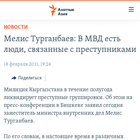
Доступность
ссылок
Вернуться
НОВОСТИ
к
ЦЕНТРАЛЬНАЯ АЗИЯ
Мелис Турганбаев: В МВД есть
основному
НОВОСТИ
КАЗАХСТАН
содержанию
люди, связанные с преступниками
ВОЙНА В УКРАИНЕ
Вернутся
КЫРГЫЗСТАН
к
18 февраля 2011, 19:24
НА ДРУГИХ ЯЗЫКАХ
УЗБЕКИСТАН
главной
Поделиться
ТАДЖИКИСТАН
ҚАЗАҚША
навигации
ПОДПИШИТЕСЬ НА НАС В СОЦСЕТЯХ
Вернутся
Милиция Кыргызстана в течение полугода
КЫРГЫЗЧА
к
ликвидирует преступные группировки. Об этом на
ЎЗБЕКЧА
поиску
пресс-конференции в Бишкеке заявил сегодня
ТОҶИКӢ
Все сайты РСЕ/РС
заместитель министра внутренних дел Мелис
Турганбаев.
TÜRKMENÇE
По его словам, в настоящее время в различных