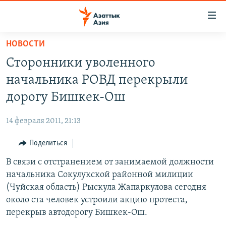
Доступность
ссылок
Вернуться
НОВОСТИ
к
ЦЕНТРАЛЬНАЯ АЗИЯ
Сторонники уволенного
основному
НОВОСТИ
КАЗАХСТАН
содержанию
начальника РОВД перекрыли
ВОЙНА В УКРАИНЕ
Вернутся
КЫРГЫЗСТАН
дорогу Бишкек-Ош
к
НА ДРУГИХ ЯЗЫКАХ
УЗБЕКИСТАН
главной
14 февраля 2011, 21:13
ТАДЖИКИСТАН
ҚАЗАҚША
навигации
ПОДПИШИТЕСЬ НА НАС В СОЦСЕТЯХ
Вернутся
Поделиться
КЫРГЫЗЧА
к
В связи с отстранением от занимаемой должности
ЎЗБЕКЧА
поиску
начальника Сокулукской районной милиции
ТОҶИКӢ
Все сайты РСЕ/РС
(Чуйская область) Рыскула Жапаркулова сегодня
около ста человек устроили акцию протеста,
TÜRKMENÇE
перекрыв автодорогу Бишкек-Ош.