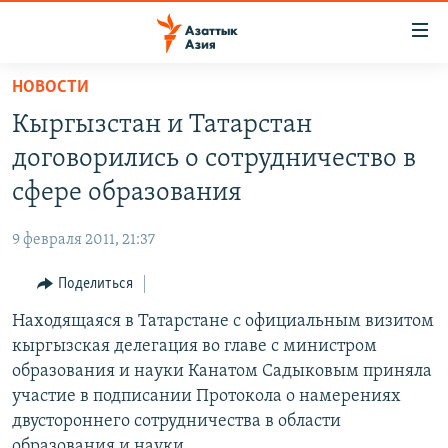
Доступность
ссылок
Вернуться
НОВОСТИ
к
ЦЕНТРАЛЬНАЯ АЗИЯ
Кыргызстан и Татарстан
основному
НОВОСТИ
КАЗАХСТАН
содержанию
договорились о сотрудничество в
ВОЙНА В УКРАИНЕ
Вернутся
КЫРГЫЗСТАН
сфере образования
к
НА ДРУГИХ ЯЗЫКАХ
УЗБЕКИСТАН
главной
9 февраля 2011, 21:37
ТАДЖИКИСТАН
ҚАЗАҚША
навигации
ПОДПИШИТЕСЬ НА НАС В СОЦСЕТЯХ
Вернутся
Поделиться
КЫРГЫЗЧА
к
Находящаяся в Татарстане с официальным визитом
ЎЗБЕКЧА
поиску
кыргызская делегация во главе с министром
ТОҶИКӢ
Все сайты РСЕ/РС
образования и науки Канатом Садыковым приняла
участие в подписании Протокола о намерениях
TÜRKMENÇE
двустороннего сотрудничества в области
образования и науки.