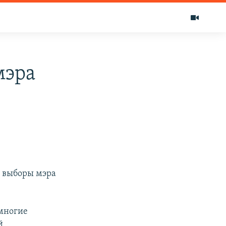
мэра
я выборы мэра
 многие
й