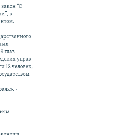
 закон “О
и”, в
ентом.
дарственного
нных
9 глав
одских управ
и 12 человек,
государством
аля», -
ниям
оркенеша