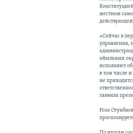
Конституцией
местном само
действующей 
«Сейчас в пе
управления, 
администраци
айыльных окру
исполняют обя
в том числе 
не приходится
ответственно
заявила през
Роза Отунбае
прогнозирует
По итогам со