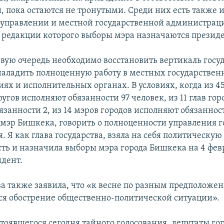
, пока остаются не тронутыми. Среди них есть также и
управлении и местной государственной администраци
редакции которого выборы мэра назначаются презид
рвую очередь необходимо восстановить вертикаль госу
наладить полноценную работу в местных государстве
ях и исполнительных органах. В условиях, когда из 45
гов исполняют обязанности 97 человек, из 11 глав гор
занности 2, из 14 мэров городов исполняют обязанност
и мэр Бишкека, говорить о полноценности управления 
. Я как глава государства, взяла на себя политическую
сть и назначила выборы мэра города Бишкека на 4 февр
идент.
ва также заявила, что «к весне по разным предположе
ся обострение общественно-политической ситуации».
стоявшегося сегодня тайного голосования, депутаты г