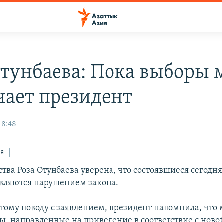
Отунбаева: Пока выборы 
чает президент
18:48
ся
ства Роза Отунбаева уверена, что состоявшиеся сегодн
вляются нарушением закона.
этому поводу с заявлением, президент напомнила, что
ы, направленные на приведение в соответствие с ново