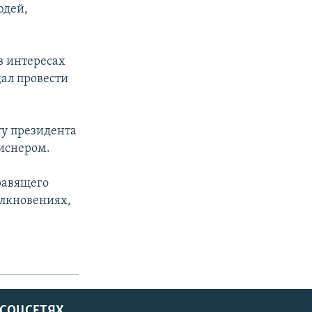
юдей,
в интересах
щал провести
ту президента
Виснером.
равящего
олкновениях,
 СОЦСЕТЯХ