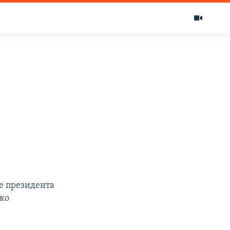
е президента
ако