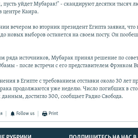
, пусть уйдет Мубарак!" - скандируют десятки тысяч л
в центре Каира.
нии вечером во вторник президент Египта заявил, что 
до новых выборов останется на своем посту. Он пообе
м ряда источников, Мубарак принял решение по сове
бамы - после встречи с его представителем Фрэнком 
нения в Египте с требованием отставки около 30 лет п
рака продолжаются уже неделю. Число погибших в ст
 данным, достигло 300, сообщает Радио Свобода.
ся
Follow us
Print
Е РУБРИКИ
ПОДПИШИТЕСЬ НА НАС В