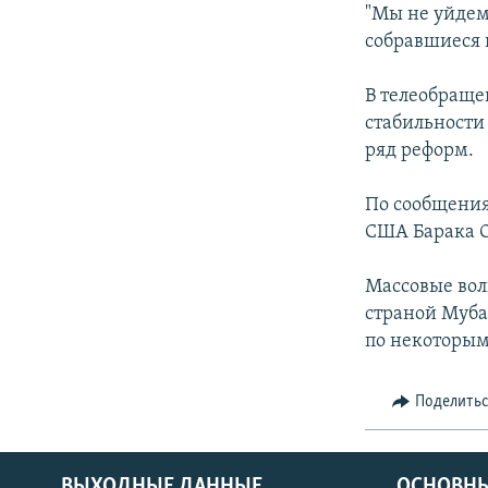
"Мы не уйдем
собравшиеся 
В телеобраще
стабильности 
ряд реформ.
По сообщения
США Барака О
Массовые вол
страной Муба
по некоторым
Поделить
ВЫХОДНЫЕ ДАННЫЕ
ОСНОВНЫ