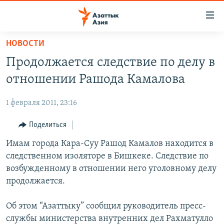
Доступность
ссылок
Вернуться
НОВОСТИ
к
ЦЕНТРАЛЬНАЯ АЗИЯ
Продолжается следствие по делу в
основному
НОВОСТИ
КАЗАХСТАН
содержанию
отношении Рашода Камалова
ВОЙНА В УКРАИНЕ
Вернутся
КЫРГЫЗСТАН
к
1 февраля 2011, 23:16
НА ДРУГИХ ЯЗЫКАХ
УЗБЕКИСТАН
главной
Поделиться
ТАДЖИКИСТАН
ҚАЗАҚША
навигации
ПОДПИШИТЕСЬ НА НАС В СОЦСЕТЯХ
Вернутся
Имам города Кара-Суу Рашод Камалов находится в
КЫРГЫЗЧА
к
следственном изоляторе в Бишкеке. Следствие по
ЎЗБЕКЧА
поиску
возбужденному в отношении него уголовному делу
ТОҶИКӢ
Все сайты РСЕ/РС
продолжается.
TÜRKMENÇE
Об этом “Азаттыку” сообщил руководитель пресс-
службы министерства внутренних дел Рахматулло