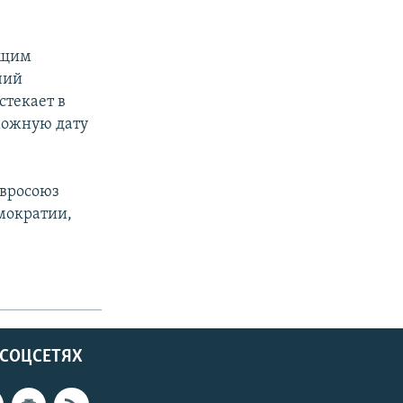
ющим
чий
стекает в
зможную дату
Евросоюз
мократии,
 СОЦСЕТЯХ