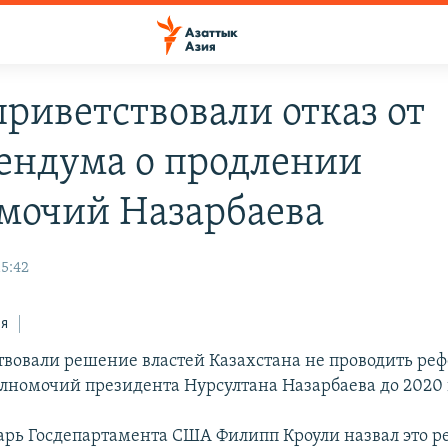
риветствовали отказ от
ендума о продлении
мочий Назарбаева
15:42
ся
вовали решение властей Казахстана не проводить ре
лномочий президента Нурсултана Назарбаева до 2020 
арь Госдепартамента США Филипп Кроули назвал это 