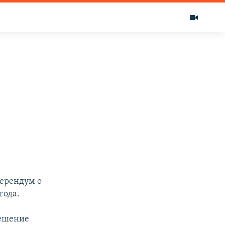
ферендум о
года.
решение