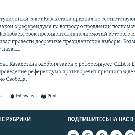
итуционный совет Казахстана признал не соответству
закон о референдуме по вопросу о продлении полномо
Назарбаев, срок президентских полномочий которого и
ризвал провести досрочные президентские выборы. Во
 назвал.
ент Казахстана одобрил закон о референдуму. США и 
 проведение референдума противоречит принципам де
ио Свобода.
ся
Follow us
Print
Е РУБРИКИ
ПОДПИШИТЕСЬ НА НАС В