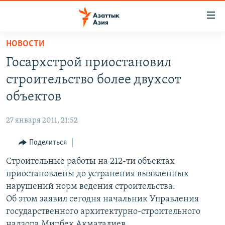
Доступность
ссылок
Вернуться
НОВОСТИ
к
ЦЕНТРАЛЬНАЯ АЗИЯ
Госархстрой приостановил
основному
НОВОСТИ
КАЗАХСТАН
содержанию
строительство более двухсот
ВОЙНА В УКРАИНЕ
Вернутся
КЫРГЫЗСТАН
объектов
к
НА ДРУГИХ ЯЗЫКАХ
УЗБЕКИСТАН
главной
27 января 2011, 21:52
ТАДЖИКИСТАН
ҚАЗАҚША
навигации
ПОДПИШИТЕСЬ НА НАС В СОЦСЕТЯХ
Вернутся
Поделиться
КЫРГЫЗЧА
к
Строительные работы на 212-ти объектах
ЎЗБЕКЧА
поиску
приостановлены до устранения выявленных
ТОҶИКӢ
Все сайты РСЕ/РС
нарушений норм ведения строительства.
Об этом заявил сегодня начальник Управления
TÜRKMENÇE
государственного архитектурно-строительного
надзора Мирбек Акматалиев.