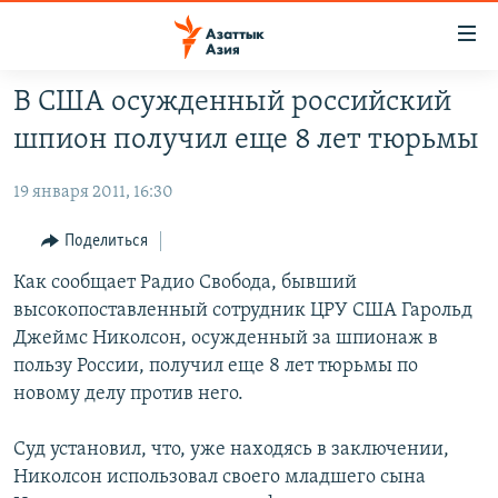
Доступность
ссылок
Вернуться
В США осужденный российский
к
ЦЕНТРАЛЬНАЯ АЗИЯ
шпион получил еще 8 лет тюрьмы
основному
НОВОСТИ
КАЗАХСТАН
содержанию
19 января 2011, 16:30
ВОЙНА В УКРАИНЕ
Вернутся
КЫРГЫЗСТАН
к
НА ДРУГИХ ЯЗЫКАХ
УЗБЕКИСТАН
Поделиться
главной
ТАДЖИКИСТАН
ҚАЗАҚША
Как сообщает Радио Свобода, бывший
навигации
ПОДПИШИТЕСЬ НА НАС В СОЦСЕТЯХ
высокопоставленный сотрудник ЦРУ США Гарольд
Вернутся
КЫРГЫЗЧА
Джеймс Николсон, осужденный за шпионаж в
к
ЎЗБЕКЧА
пользу России, получил еще 8 лет тюрьмы по
поиску
новому делу против него.
ТОҶИКӢ
Все сайты РСЕ/РС
TÜRKMENÇE
Суд установил, что, уже находясь в заключении,
Николсон использовал своего младшего сына