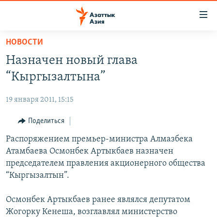
Доступность
ссылок
Вернуться
НОВОСТИ
к
ЦЕНТРАЛЬНАЯ АЗИЯ
Назначен новый глава
основному
НОВОСТИ
КАЗАХСТАН
содержанию
“Кыргызалтына”
ВОЙНА В УКРАИНЕ
Вернутся
КЫРГЫЗСТАН
к
19 января 2011, 15:15
НА ДРУГИХ ЯЗЫКАХ
УЗБЕКИСТАН
главной
Поделиться
ТАДЖИКИСТАН
ҚАЗАҚША
навигации
ПОДПИШИТЕСЬ НА НАС В СОЦСЕТЯХ
Вернутся
Распоряжением премьер-министра Алмазбека
КЫРГЫЗЧА
к
Атамбаева Осмонбек Артыкбаев назначен
ЎЗБЕКЧА
поиску
председателем правления акционерного общества
ТОҶИКӢ
Все сайты РСЕ/РС
“Кыргызалтын”.
TÜRKMENÇE
Осмонбек Артыкбаев ранее являлся депутатом
Жогорку Кенеша, возглавлял министерство