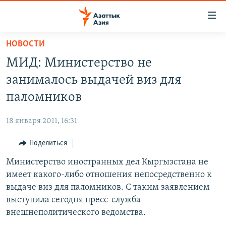
Доступность
ссылок
Вернуться
НОВОСТИ
к
ЦЕНТРАЛЬНАЯ АЗИЯ
МИД: Министерство не
основному
НОВОСТИ
КАЗАХСТАН
содержанию
занималось выдачей виз для
ВОЙНА В УКРАИНЕ
Вернутся
КЫРГЫЗСТАН
паломников
к
НА ДРУГИХ ЯЗЫКАХ
УЗБЕКИСТАН
главной
18 января 2011, 16:31
ТАДЖИКИСТАН
ҚАЗАҚША
навигации
ПОДПИШИТЕСЬ НА НАС В СОЦСЕТЯХ
Вернутся
Поделиться
КЫРГЫЗЧА
к
Министерство иностранных дел Кыргызстана не
ЎЗБЕКЧА
поиску
имеет какого-либо отношения непосредственно к
ТОҶИКӢ
Все сайты РСЕ/РС
выдаче виз для паломников. С таким заявлением
выступила сегодня пресс-служба
TÜRKMENÇE
внешнеполитического ведомства.