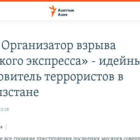
 Организатор взрыва
кого экспресса» - идейн
овитель террористов в
зстане
23:18
ся
е все громкие преступления последних месяцев сове