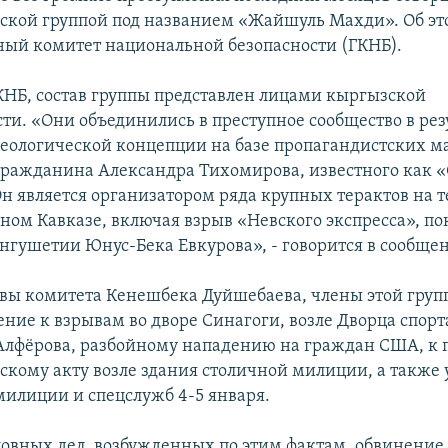
ской группой под названием «Жайшуль Махди». Об эт
ный комитет национальной безопасности (ГКНБ).
НБ, состав группы представлен лицами кыргызской
ти. «Они объединились в преступное сообщество в рез
еологической концепции на базе пропагандистских м
гражданина Александра Тихомирова, известного как 
Он является организатором ряда крупных терактов на 
рном Кавказе, включая взрыв «Невского экспресса», п
нгушетии Юнус-Бека Евкурова», - говорится в сообще
авы комитета Кенешбека Дуйшебаева, члены этой гру
ние к взрывам во дворе Синагоги, возле Дворца спорт
лфёрова, разбойному нападению на граждан США, к п
скому акту возле здания столичной милиции, а также 
милиции и спецслужб 4-5 января.
ловных дел, возбужденных по этим фактам, обвинение