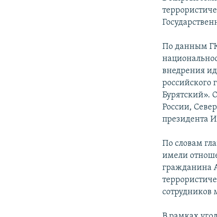
террористиче
Государствен
По данным ГК
национальнос
внедрения ид
российского 
Бурятский». 
России, Севе
президента И
По словам гл
имели отноше
гражданина А
террористиче
сотрудников 
В рамках уго