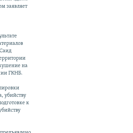
ом заявляет
ультате
атериалов
«Саид
территории
окушение на
нии ГКНБ.
ппировки
а, убийству
одготовке к
убийству
 предъявлено