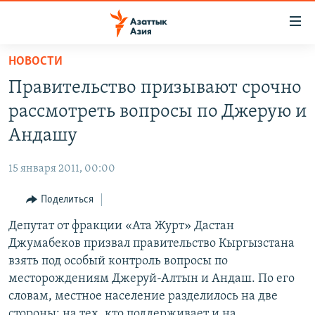
Доступность
ссылок
Вернуться
НОВОСТИ
к
ЦЕНТРАЛЬНАЯ АЗИЯ
Правительство призывают срочно
основному
НОВОСТИ
КАЗАХСТАН
содержанию
рассмотреть вопросы по Джерую и
ВОЙНА В УКРАИНЕ
Вернутся
КЫРГЫЗСТАН
Андашу
к
НА ДРУГИХ ЯЗЫКАХ
УЗБЕКИСТАН
главной
15 января 2011, 00:00
ТАДЖИКИСТАН
ҚАЗАҚША
навигации
ПОДПИШИТЕСЬ НА НАС В СОЦСЕТЯХ
Вернутся
Поделиться
КЫРГЫЗЧА
к
Депутат от фракции «Ата Журт» Дастан
ЎЗБЕКЧА
поиску
Джумабеков призвал правительство Кыргызстана
ТОҶИКӢ
Все сайты РСЕ/РС
взять под особый контроль вопросы по
месторождениям Джеруй-Алтын и Андаш. По его
TÜRKMENÇE
словам, местное население разделилось на две
стороны: на тех, кто поддерживает и на