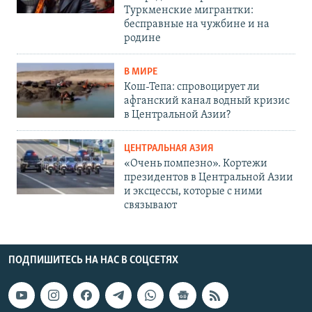
Туркменские мигрантки:
бесправные на чужбине и на
родине
В МИРЕ
Кош-Тепа: спровоцирует ли
афганский канал водный кризис
в Центральной Азии?
ЦЕНТРАЛЬНАЯ АЗИЯ
«Очень помпезно». Кортежи
президентов в Центральной Азии
и эксцессы, которые с ними
связывают
ПОДПИШИТЕСЬ НА НАС В СОЦСЕТЯХ