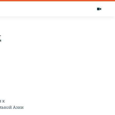
д
я к
альной Азии