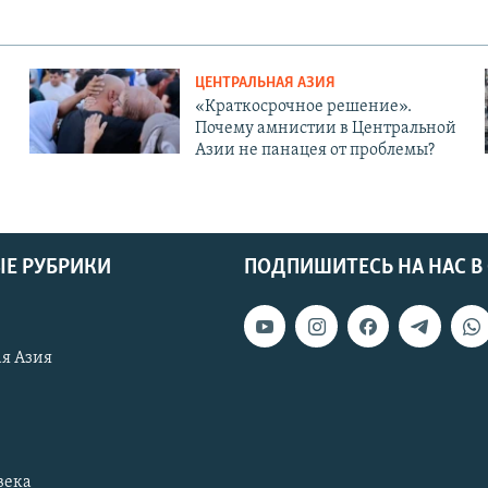
ЦЕНТРАЛЬНАЯ АЗИЯ
«Краткосрочное решение».
Почему амнистии в Центральной
Азии не панацея от проблемы?
Е РУБРИКИ
ПОДПИШИТЕСЬ НА НАС В
я Азия
века