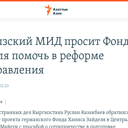
зский МИД просит Фон
ля помочь в реформе
равления
22:23
ся
транных дел Кыргызстана Руслан Казакбаев обратилс
 проекта германского Фонда Ханнса Зайделя в Центр
Майеру с просьбой о сотрудничестве в подготовке