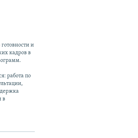
 готовности и
ких кадров в
рограмм.
: работа по
ультации,
ддержка
 в