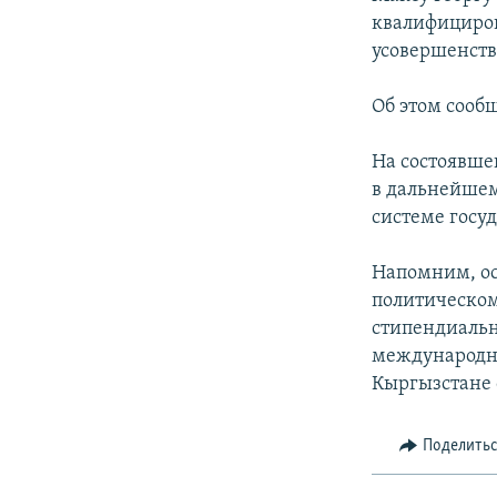
квалифициров
усовершенств
Об этом сооб
На состоявше
в дальнейшем
системе госу
Напомним, ос
политическом
стипендиаль
международны
Кыргызстане 
Поделить