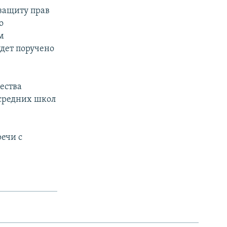
 защиту прав
о
м
дет поручено
ества
 средних школ
речи с