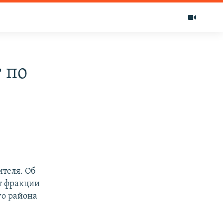
 по
теля. Об
от фракции
го района