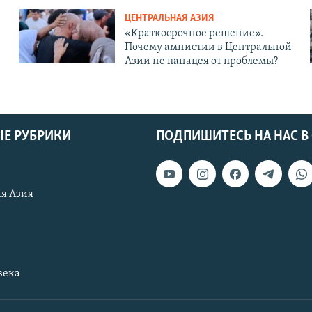
ЦЕНТРАЛЬНАЯ АЗИЯ
«Краткосрочное решение».
Почему амнистии в Центральной
Азии не панацея от проблемы?
Е РУБРИКИ
ПОДПИШИТЕСЬ НА НАС В
я Азия
века