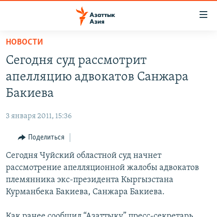
Доступность
ссылок
Вернуться
НОВОСТИ
к
ЦЕНТРАЛЬНАЯ АЗИЯ
Сегодня суд рассмотрит
основному
НОВОСТИ
КАЗАХСТАН
содержанию
апелляцию адвокатов Санжара
ВОЙНА В УКРАИНЕ
Вернутся
КЫРГЫЗСТАН
Бакиева
к
НА ДРУГИХ ЯЗЫКАХ
УЗБЕКИСТАН
главной
3 января 2011, 15:36
ТАДЖИКИСТАН
ҚАЗАҚША
навигации
ПОДПИШИТЕСЬ НА НАС В СОЦСЕТЯХ
Вернутся
Поделиться
КЫРГЫЗЧА
к
Сегодня Чуйский областной суд начнет
ЎЗБЕКЧА
поиску
рассмотрение апелляционной жалобы адвокатов
ТОҶИКӢ
Все сайты РСЕ/РС
племянника экс-президента Кыргызстана
Курманбека Бакиева, Санжара Бакиева.
TÜRKMENÇE
Как ранее сообщил “Азаттыку” пресс-секретарь