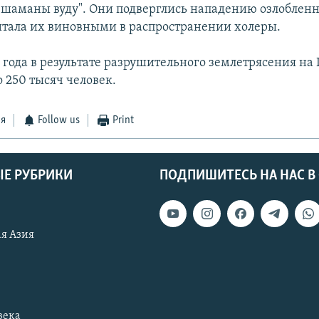
"шаманы вуду". Они подверглись нападению озлобленн
итала их виновными в распространении холеры.
 года в результате разрушительного землетрясения на 
 250 тысяч человек.
ся
Follow us
Print
Е РУБРИКИ
ПОДПИШИТЕСЬ НА НАС В
я Азия
века