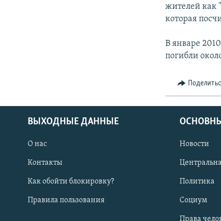
жителей как 
которая посч
В январе 2010
погибли около
Поделить
ВЫХОДНЫЕ ДАННЫЕ
ОСНОВНЫ
О нас
Новости
Контакты
Центральна
Как обойти блокировку?
Политика
Правила пользования
Социум
Права чело