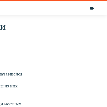
ии
 начавшейся
ны из них
еди местных