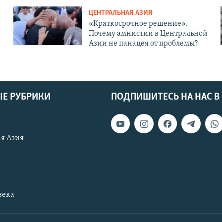
ЦЕНТРАЛЬНАЯ АЗИЯ
«Краткосрочное решение».
Почему амнистии в Центральной
Азии не панацея от проблемы?
Е РУБРИКИ
ПОДПИШИТЕСЬ НА НАС В
я Азия
века