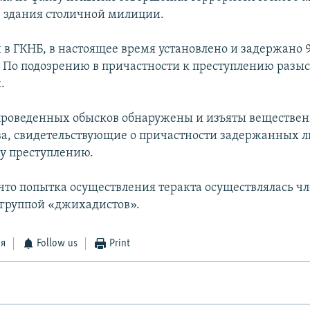
е здания столичной милиции.
 в ГКНБ, в настоящее время установлено и задержано 
 По подозрению в причастности к преступлению разы
.
 проведенных обысков обнаружены и изъяты веществе
ва, свидетельствующие о причастности задержанных л
у преступлению.
 что попытка осуществления теракта осуществлялась ч
группой «джихадистов».
ся
Follow us
Print