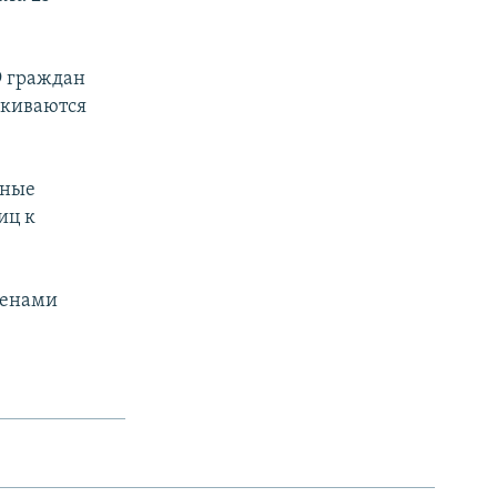
9 граждан
скиваются
нные
иц к
ленами