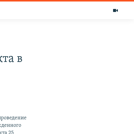
та в
проведение
жденного
кта 25