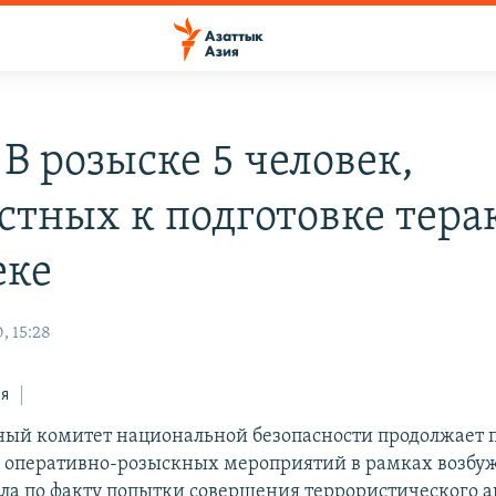
В розыске 5 человек,
стных к подготовке терак
еке
, 15:28
ся
ный комитет национальной безопасности продолжает 
 оперативно-розыскных мероприятий в рамках возбу
ела по факту попытки совершения террористического а