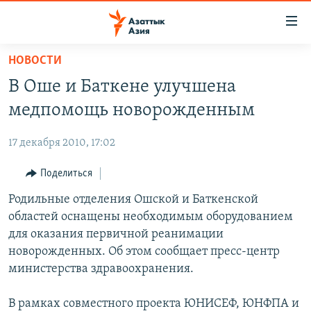
Доступность
ссылок
Вернуться
НОВОСТИ
к
ЦЕНТРАЛЬНАЯ АЗИЯ
В Оше и Баткене улучшена
основному
НОВОСТИ
КАЗАХСТАН
содержанию
медпомощь новорожденным
ВОЙНА В УКРАИНЕ
Вернутся
КЫРГЫЗСТАН
к
17 декабря 2010, 17:02
НА ДРУГИХ ЯЗЫКАХ
УЗБЕКИСТАН
главной
Поделиться
ТАДЖИКИСТАН
ҚАЗАҚША
навигации
ПОДПИШИТЕСЬ НА НАС В СОЦСЕТЯХ
Вернутся
Родильные отделения Ошской и Баткенской
КЫРГЫЗЧА
к
областей оснащены необходимым оборудованием
ЎЗБЕКЧА
поиску
для оказания первичной реанимации
ТОҶИКӢ
Все сайты РСЕ/РС
новорожденных. Об этом сообщает пресс-центр
министерства здравоохранения.
TÜRKMENÇE
В рамках совместного проекта ЮНИСЕФ, ЮНФПА и