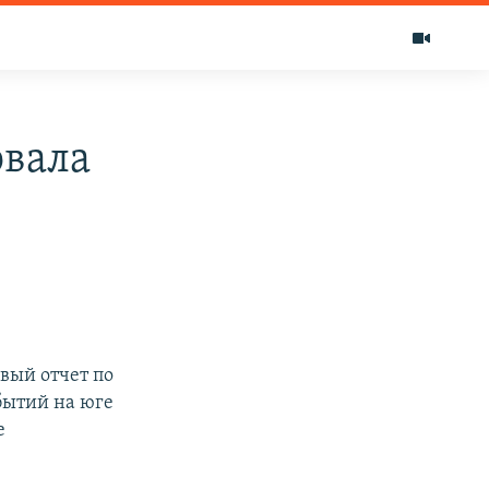
овала
вый отчет по
бытий на юге
е