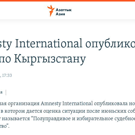
ty International опублик
 по Кыргызстану
 17:33
ся
я организация Amnesty International опубликовала но
 в котором дается оценка ситуации после июньских со
т называется “Полуправдивое и избирательное судебно
во”.