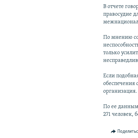
В отчете гово
правосудие д
межнационал
По мнению со
неспособност
только усилит
несправедлив
Если подобна
обеспечения 
организация.
По ее данным
271 человек,
Поделить