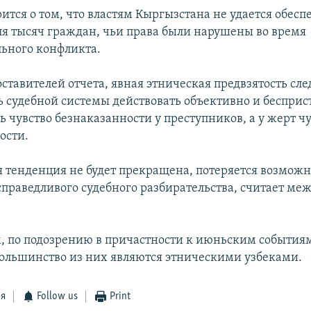
рится о том, что властям Кыргызстана не удается обесп
ля тысяч граждан, чьи права были нарушены во время
ьного конфликта.
ставителей отчета, явная этническая предвзятость сле
ь судебной системы действовать объективно и бесприс
ь чувство безнаказанности у преступников, а у жерт ч
ости.
я тенденция не будет прекращена, потеряется возможн
справедливого судебного разбирательства, считает ме
, по подозрению в причастности к июньским события
 большинство из них являются этническими узбеками.
ся
Follow us
Print