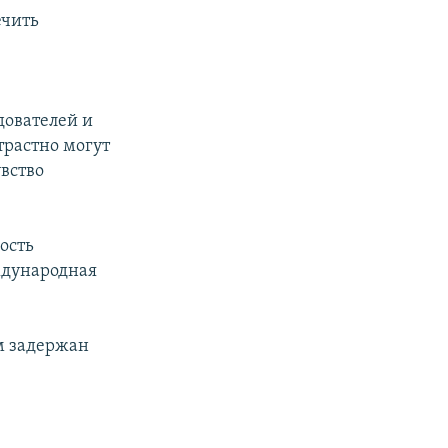
ечить
дователей и
трастно могут
увство
ость
ждународная
м задержан