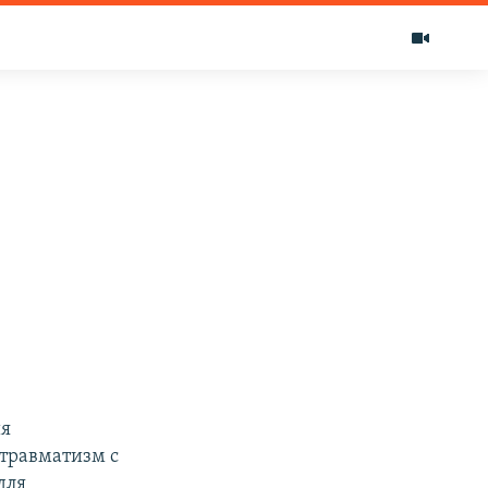
ия
травматизм с
для