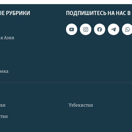
Е РУБРИКИ
ПОДПИШИТЕСЬ НА НАС В
я Азия
века
тан
Узбекистан
тан