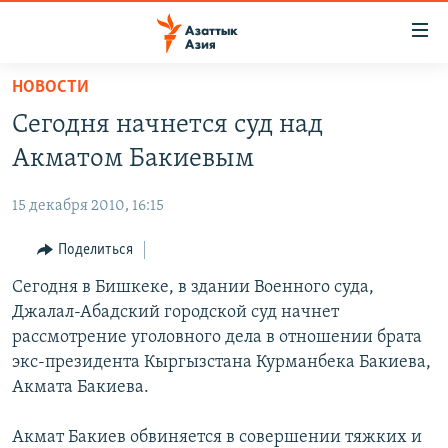
Доступность
ссылок
Вернуться
НОВОСТИ
к
ЦЕНТРАЛЬНАЯ АЗИЯ
Сегодня начнется суд над
основному
НОВОСТИ
КАЗАХСТАН
содержанию
Акматом Бакиевым
ВОЙНА В УКРАИНЕ
Вернутся
КЫРГЫЗСТАН
к
15 декабря 2010, 16:15
НА ДРУГИХ ЯЗЫКАХ
УЗБЕКИСТАН
главной
Поделиться
ТАДЖИКИСТАН
ҚАЗАҚША
навигации
ПОДПИШИТЕСЬ НА НАС В СОЦСЕТЯХ
Вернутся
Сегодня в Бишкеке, в здании Военного суда,
КЫРГЫЗЧА
к
Джалал-Абадский городской суд начнет
ЎЗБЕКЧА
поиску
рассмотрение уголовного дела в отношении брата
ТОҶИКӢ
Все сайты РСЕ/РС
экс-президента Кыргызстана Курманбека Бакиева,
Акмата Бакиева.
TÜRKMENÇE
Акмат Бакиев обвиняется в совершении тяжких и