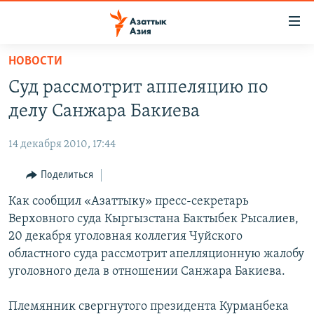
Доступность
ссылок
Вернуться
НОВОСТИ
к
ЦЕНТРАЛЬНАЯ АЗИЯ
Суд рассмотрит аппеляцию по
основному
НОВОСТИ
КАЗАХСТАН
содержанию
делу Санжара Бакиева
ВОЙНА В УКРАИНЕ
Вернутся
КЫРГЫЗСТАН
к
14 декабря 2010, 17:44
НА ДРУГИХ ЯЗЫКАХ
УЗБЕКИСТАН
главной
Поделиться
ТАДЖИКИСТАН
ҚАЗАҚША
навигации
ПОДПИШИТЕСЬ НА НАС В СОЦСЕТЯХ
Вернутся
Как сообщил «Азаттыку» пресс-секретарь
КЫРГЫЗЧА
к
Верховного суда Кыргызстана Бактыбек Рысалиев,
ЎЗБЕКЧА
поиску
20 декабря уголовная коллегия Чуйского
ТОҶИКӢ
Все сайты РСЕ/РС
областного суда рассмотрит апелляционную жалобу
уголовного дела в отношении Санжара Бакиева.
TÜRKMENÇE
Племянник свергнутого президента Курманбека