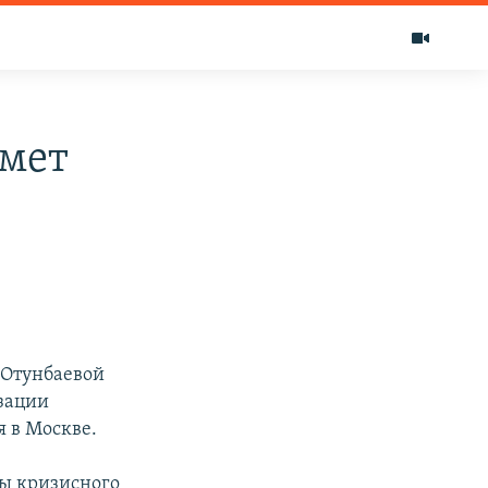
имет
 Отунбаевой
изации
я в Москве.
ы кризисного