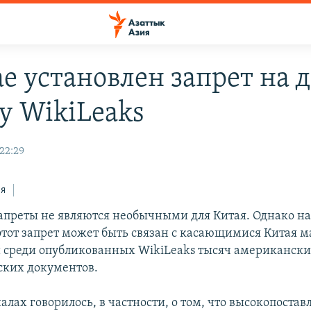
ае установлен запрет на 
ту WikiLeaks
22:29
ся
запреты не являются необычными для Китая. Однако н
 этот запрет может быть связан с касающимися Китая 
 среди опубликованных WikiLeaks тысяч американск
ких документов.
алах говорилось, в частности, о том, что высокопоста