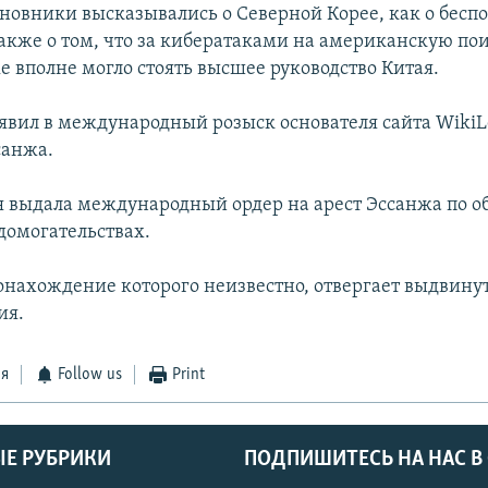
новники высказывались о Северной Корее, как о бесп
также о том, что за кибератаками на американскую по
e вполне могло стоять высшее руководство Китая.
явил в международный розыск основателя сайта WikiL
санжа.
 выдала международный ордер на арест Эссанжа по 
домогательствах.
онахождение которого неизвестно, отвергает выдвину
ия.
ся
Follow us
Print
Е РУБРИКИ
ПОДПИШИТЕСЬ НА НАС В