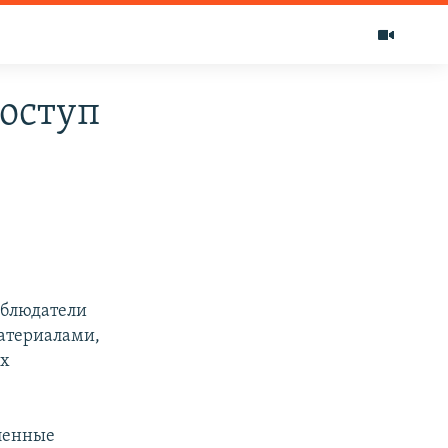
доступ
аблюдатели
материалами,
их
вленные