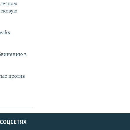
олезном
исковую
eaks
обвинению в
тые против
 СОЦСЕТЯХ