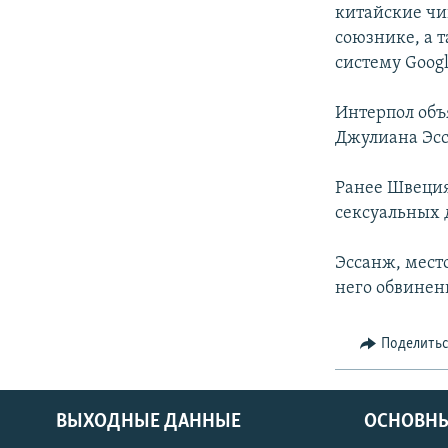
китайские чи
союзнике, а 
систему Googl
Интерпол объ
Джулиана Эс
Ранее Швеция
сексуальных 
Эссанж, мест
него обвинен
Поделить
ВЫХОДНЫЕ ДАННЫЕ
ОСНОВНЫ