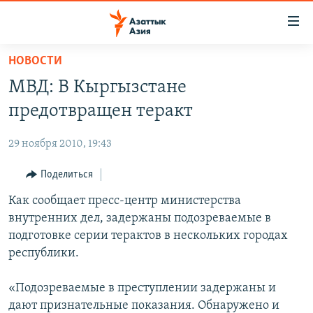
Доступность
ссылок
Вернуться
НОВОСТИ
к
ЦЕНТРАЛЬНАЯ АЗИЯ
МВД: В Кыргызстане
основному
НОВОСТИ
КАЗАХСТАН
содержанию
предотвращен теракт
ВОЙНА В УКРАИНЕ
Вернутся
КЫРГЫЗСТАН
к
29 ноября 2010, 19:43
НА ДРУГИХ ЯЗЫКАХ
УЗБЕКИСТАН
главной
Поделиться
ТАДЖИКИСТАН
ҚАЗАҚША
навигации
ПОДПИШИТЕСЬ НА НАС В СОЦСЕТЯХ
Вернутся
Как сообщает пресс-центр министерства
КЫРГЫЗЧА
к
внутренних дел, задержаны подозреваемые в
ЎЗБЕКЧА
поиску
подготовке серии терактов в нескольких городах
ТОҶИКӢ
Все сайты РСЕ/РС
республики.
TÜRKMENÇE
«Подозреваемые в преступлении задержаны и
дают признательные показания. Обнаружено и