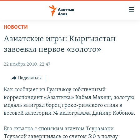
Доступность
ссылок
Вернуться
НОВОСТИ
к
ЦЕНТРАЛЬНАЯ АЗИЯ
Азиатские игры: Кыргызстан
основному
НОВОСТИ
КАЗАХСТАН
содержанию
завоевал первое «золото»
ВОЙНА В УКРАИНЕ
Вернутся
КЫРГЫЗСТАН
к
22 ноября 2010, 22:47
НА ДРУГИХ ЯЗЫКАХ
УЗБЕКИСТАН
главной
Поделиться
ТАДЖИКИСТАН
ҚАЗАҚША
навигации
ПОДПИШИТЕСЬ НА НАС В СОЦСЕТЯХ
Вернутся
Как сообщает из Гуанчжоу собственный
КЫРГЫЗЧА
к
корреспондент «Азаттыка» Кабыл Макеш, золотую
ЎЗБЕКЧА
поиску
медаль выиграл борец греко-римского стиля в
ТОҶИКӢ
Все сайты РСЕ/РС
весовой категории 74 килограмма Данияр Кобонов.
TÜRKMENÇE
Его схватка с японским атлетом Тсурамаки
Тсукасой завершилась со счетом 5:0 в пользу