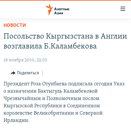
Доступность
ссылок
Вернуться
НОВОСТИ
к
ЦЕНТРАЛЬНАЯ АЗИЯ
Посольство Кыргызстана в Англии
основному
НОВОСТИ
КАЗАХСТАН
содержанию
возглавила Б.Каламбекова
ВОЙНА В УКРАИНЕ
Вернутся
КЫРГЫЗСТАН
к
18 ноября 2010, 22:33
НА ДРУГИХ ЯЗЫКАХ
УЗБЕКИСТАН
главной
Поделиться
ТАДЖИКИСТАН
ҚАЗАҚША
навигации
ПОДПИШИТЕСЬ НА НАС В СОЦСЕТЯХ
Вернутся
Президент Роза Отунбаева подписала сегодня Указ
КЫРГЫЗЧА
к
о назначении Бактыгуль Каламбековой
ЎЗБЕКЧА
поиску
Чрезвычайным и Полномочным послом
ТОҶИКӢ
Все сайты РСЕ/РС
Кыргызской Республики в Соединенном
королевстве Великобритании и Северной
TÜRKMENÇE
Ирландии.