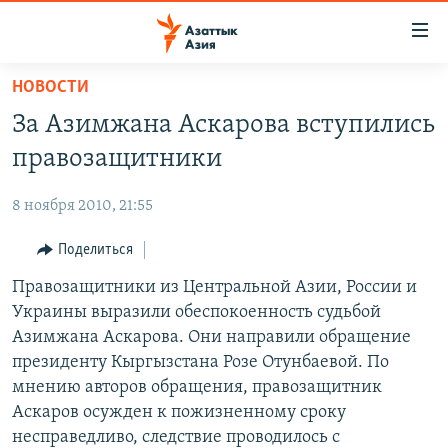
Доступность
ссылок
Вернуться
НОВОСТИ
к
ЦЕНТРАЛЬНАЯ АЗИЯ
За Азимжана Аскарова вступились
основному
НОВОСТИ
КАЗАХСТАН
содержанию
правозащитники
ВОЙНА В УКРАИНЕ
Вернутся
КЫРГЫЗСТАН
к
8 ноября 2010, 21:55
НА ДРУГИХ ЯЗЫКАХ
УЗБЕКИСТАН
главной
Поделиться
ТАДЖИКИСТАН
ҚАЗАҚША
навигации
ПОДПИШИТЕСЬ НА НАС В СОЦСЕТЯХ
Вернутся
Правозащитники из Центральной Азии, России и
КЫРГЫЗЧА
к
Украины выразили обеспокоенность судьбой
ЎЗБЕКЧА
поиску
Азимжана Аскарова. Они направили обращение
ТОҶИКӢ
Все сайты РСЕ/РС
президенту Кыргызстана Розе Отунбаевой. По
мнению авторов обращения, правозащитник
TÜRKMENÇE
Аскаров осужден к пожизненному сроку
несправедливо, следствие проводилось с