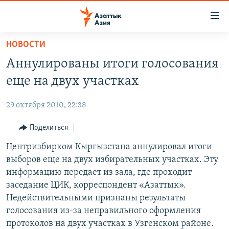
Доступность
ссылок
Вернуться
НОВОСТИ
к
ЦЕНТРАЛЬНАЯ АЗИЯ
Аннулированы итоги голосования
основному
НОВОСТИ
КАЗАХСТАН
содержанию
еще на двух участках
ВОЙНА В УКРАИНЕ
Вернутся
КЫРГЫЗСТАН
к
29 октября 2010, 22:38
НА ДРУГИХ ЯЗЫКАХ
УЗБЕКИСТАН
главной
Поделиться
ТАДЖИКИСТАН
ҚАЗАҚША
навигации
ПОДПИШИТЕСЬ НА НАС В СОЦСЕТЯХ
Вернутся
Центризбирком Кыргызстана аннулировал итоги
КЫРГЫЗЧА
к
выборов еще на двух избирательных участках. Эту
ЎЗБЕКЧА
поиску
информацию передает из зала, где проходит
ТОҶИКӢ
Все сайты РСЕ/РС
заседание ЦИК, корреспондент «Азаттык».
Недействительными признаны результаты
TÜRKMENÇE
голосования из-за неправильного оформления
протоколов на двух участках в Узгенском районе.