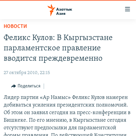
Доступность
ссылок
Вернуться
НОВОСТИ
к
ЦЕНТРАЛЬНАЯ АЗИЯ
Феликс Кулов: В Кыргызстане
основному
НОВОСТИ
КАЗАХСТАН
содержанию
парламентское правление
ВОЙНА В УКРАИНЕ
Вернутся
КЫРГЫЗСТАН
вводится преждевременно
к
НА ДРУГИХ ЯЗЫКАХ
УЗБЕКИСТАН
главной
27 октября 2010, 22:15
ТАДЖИКИСТАН
ҚАЗАҚША
навигации
ПОДПИШИТЕСЬ НА НАС В СОЦСЕТЯХ
Вернутся
Поделиться
КЫРГЫЗЧА
к
Лидер партии «Ар Намыс» Феликс Кулов намерен
ЎЗБЕКЧА
поиску
добиваться усиления президентских полномочий.
ТОҶИКӢ
Все сайты РСЕ/РС
Об этом он заявил сегодня на пресс-конференции в
Бишкеке. По его мнению, в Кыргызстане сегодня
TÜRKMENÇE
отсутствуют предпосылки для парламентской
формы правления. По действующей Конституции