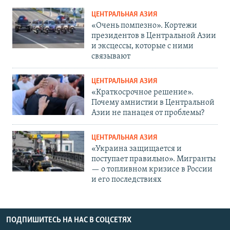
ЦЕНТРАЛЬНАЯ АЗИЯ
«Очень помпезно». Кортежи
президентов в Центральной Азии
и эксцессы, которые с ними
связывают
ЦЕНТРАЛЬНАЯ АЗИЯ
«Краткосрочное решение».
Почему амнистии в Центральной
Азии не панацея от проблемы?
ЦЕНТРАЛЬНАЯ АЗИЯ
«Украина защищается и
поступает правильно». Мигранты
— о топливном кризисе в России
и его последствиях
ПОДПИШИТЕСЬ НА НАС В СОЦСЕТЯХ