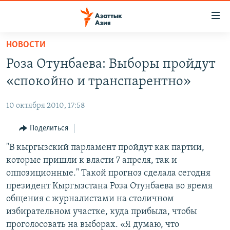
Доступность
ссылок
Вернуться
НОВОСТИ
к
ЦЕНТРАЛЬНАЯ АЗИЯ
Роза Отунбаева: Выборы пройдут
основному
НОВОСТИ
КАЗАХСТАН
содержанию
«спокойно и транспарентно»
ВОЙНА В УКРАИНЕ
Вернутся
КЫРГЫЗСТАН
к
10 октября 2010, 17:58
НА ДРУГИХ ЯЗЫКАХ
УЗБЕКИСТАН
главной
Поделиться
ТАДЖИКИСТАН
ҚАЗАҚША
навигации
ПОДПИШИТЕСЬ НА НАС В СОЦСЕТЯХ
Вернутся
"В кыргызский парламент пройдут как партии,
КЫРГЫЗЧА
к
которые пришли к власти 7 апреля, так и
ЎЗБЕКЧА
поиску
оппозиционные." Такой прогноз сделала сегодня
ТОҶИКӢ
Все сайты РСЕ/РС
президент Кыргызстана Роза Отунбаева во время
общения с журналистами на столичном
TÜRKMENÇE
избирательном участке, куда прибыла, чтобы
проголосовать на выборах. «Я думаю, что