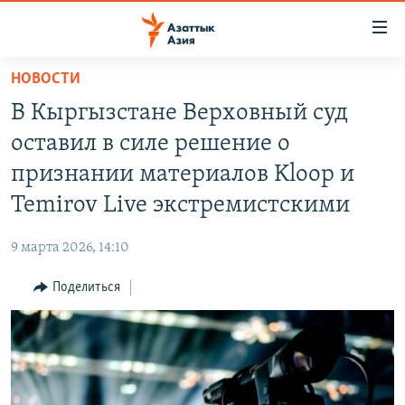
Доступность
ссылок
Вернуться
НОВОСТИ
к
ЦЕНТРАЛЬНАЯ АЗИЯ
В Кыргызстане Верховный суд
основному
НОВОСТИ
КАЗАХСТАН
содержанию
оставил в силе решение о
ВОЙНА В УКРАИНЕ
Вернутся
КЫРГЫЗСТАН
признании материалов Kloop и
к
НА ДРУГИХ ЯЗЫКАХ
УЗБЕКИСТАН
Temirov Live экстремистскими
главной
ТАДЖИКИСТАН
ҚАЗАҚША
навигации
ПОДПИШИТЕСЬ НА НАС В СОЦСЕТЯХ
9 марта 2026, 14:10
Вернутся
КЫРГЫЗЧА
к
Поделиться
ЎЗБЕКЧА
поиску
ТОҶИКӢ
Все сайты РСЕ/РС
TÜRKMENÇE