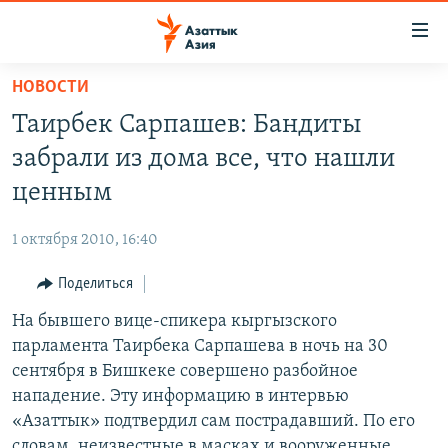
Доступность
ссылок
Вернуться
НОВОСТИ
к
ЦЕНТРАЛЬНАЯ АЗИЯ
Таирбек Сарпашев: Бандиты
основному
НОВОСТИ
КАЗАХСТАН
содержанию
забрали из дома все, что нашли
ВОЙНА В УКРАИНЕ
Вернутся
КЫРГЫЗСТАН
ценным
к
НА ДРУГИХ ЯЗЫКАХ
УЗБЕКИСТАН
главной
1 октября 2010, 16:40
ТАДЖИКИСТАН
ҚАЗАҚША
навигации
ПОДПИШИТЕСЬ НА НАС В СОЦСЕТЯХ
Вернутся
Поделиться
КЫРГЫЗЧА
к
На бывшего вице-спикера кыргызского
ЎЗБЕКЧА
поиску
парламента Таирбека Сарпашева в ночь на 30
ТОҶИКӢ
Все сайты РСЕ/РС
сентября в Бишкеке совершено разбойное
нападение. Эту информацию в интервью
TÜRKMENÇE
«Азаттык» подтвердил сам пострадавший. По его
словам, неизвестные в масках и вооруженные